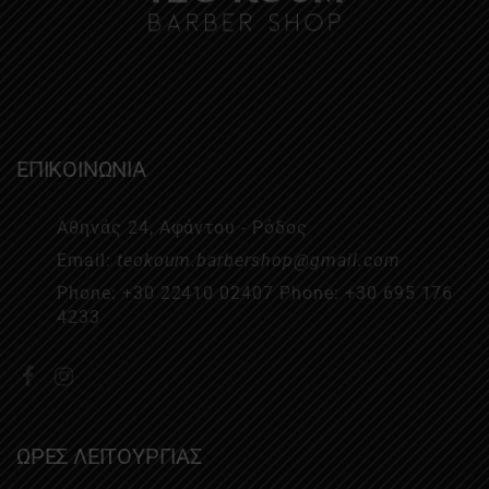
ΕΠΙΚΟΙΝΩΝΙΑ
Αθηνάς 24, Αφάντου - Ρόδος
Email:
teokoum.barbershop@gmail.com
Phone:
+30 22410 02407
Phone:
+30 695 176
4233
ΩΡΕΣ ΛΕΙΤΟΥΡΓΙΑΣ