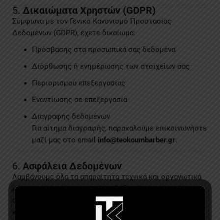
5.
Δικαιώματα Χρηστών (GDPR)
Σύμφωνα με τον Γενικό Κανονισμό Προστασίας
Δεδομένων (GDPR), έχετε δικαίωμα:
Πρόσβασης στα προσωπικά σας δεδομένα
Διόρθωσης ή ενημέρωσης των στοιχείων σας
Περιορισμού επεξεργασίας
Εναντίωσης σε επεξεργασία
Διαγραφής δεδομένων
Για αίτημα διαγραφής, παρακαλούμε επικοινωνήστε
μαζί μας στο email
info@teokoumbarber.gr
.
6.
Ασφάλεια Δεδομένων
Λαμβάνουμε όλα τα απαραίτητα τεχνικά και οργανωτικά
μέτρα για την προστασία των δεδομένων σας από
απώλεια, μη εξουσιοδοτημένη πρόσβαση, αλλοίωση ή
καταστροφή.