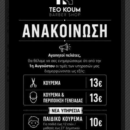
7.
Αλλαγές στην Πολιτική Απορρήτου
Διατηρούμε το δικαίωμα τροποποίησης της παρούσας
Πολιτικής Απορρήτου οποιαδήποτε στιγμή. Οι αλλαγές
θα δημοσιεύονται στον ιστότοπο.
8.
Επικοινωνία
Για οποιαδήποτε ερώτηση σχετικά με την παρούσα
Πολιτική Απορρήτου, μπορείτε να επικοινωνείτε μαζί
μας:
Email:
info@teokoumbarber.gr
Ιστότοπος:
www.teokoumbarber.gr